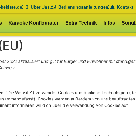
okekiste.de
Über Uns
Bedienungsanleitungen
Kontakt
s
Karaoke Konfigurator
Extra Technik
Infos
Song
 (EU)
er 2022 aktualisiert und gilt für Bürger und Einwohner mit ständige
Schweiz.
n: "Die Website") verwendet Cookies und ähnliche Technologien (de
s" zusammengefasst). Cookies werden außerdem von uns beauftragten
kument informieren wir dich über die Verwendung von Cookies auf