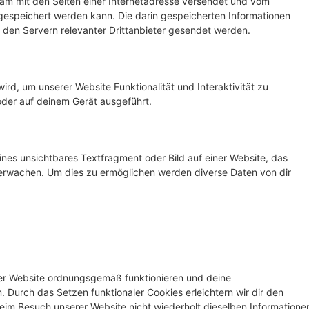
nsam mit den Seiten einer Internetadresse versendet und vom
speichert werden kann. Die darin gespeicherten Informationen
den Servern relevanter Drittanbieter gesendet werden.
ird, um unserer Website Funktionalität und Interaktivität zu
oder auf deinem Gerät ausgeführt.
ines unsichtbares Textfragment oder Bild auf einer Website, das
erwachen. Um dies zu ermöglichen werden diverse Daten von dir
 der Website ordnungsgemäß funktionieren und deine
. Durch das Setzen funktionaler Cookies erleichtern wir dir den
eim Besuch unserer Website nicht wiederholt dieselben Informatione