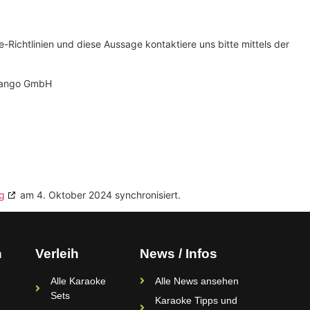
ichtlinien und diese Aussage kontaktiere uns bitte mittels der
 Mango GmbH
g
am 4. Oktober 2024 synchronisiert.
n
Verleih
News / Infos
Alle Karaoke
Alle News ansehen
Sets
Karaoke Tipps und