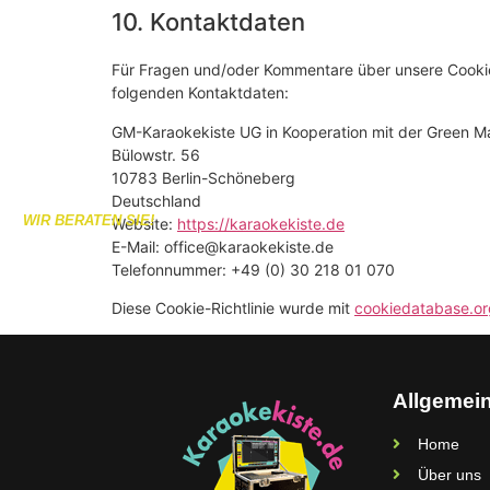
10. Kontaktdaten
Für Fragen und/oder Kommentare über unsere Cookie-R
folgenden Kontaktdaten:
GM-Karaokekiste UG in Kooperation mit der Green
Bülowstr. 56
10783 Berlin-Schöneberg
Deutschland
WIR BERATEN SIE!
Website:
https://karaokekiste.de
E-Mail:
office@
karaokekiste.de
Telefonnummer: +49 (0) 30 218 01 070
Diese Cookie-Richtlinie wurde mit
cookiedatabase.or
Allgemei
Home
Über uns