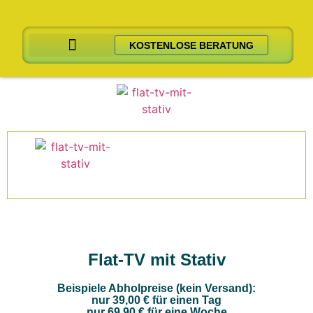
KOSTENLOSE BERATUNG
Karaoke-Angebote
Karaoke Konfigurator
Extra Technik
Flat-TV mit Stativ
Beispiele Abholpreise (kein Versand):
nur 39,00 € für einen Tag
nur 69,90 € für eine Woche